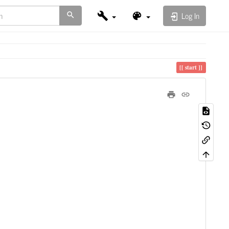
Log In
start