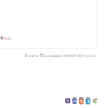
d
here
start.txt
Last modified:
2025/10/07 15:07
by
ruedrr