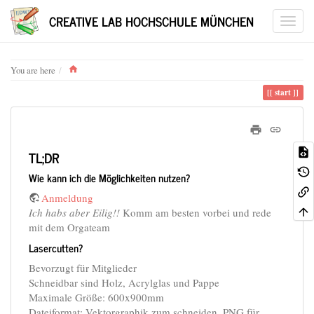
CREATIVE LAB HOCHSCHULE MÜNCHEN
Home
You are here
start
TL;DR
Wie kann ich die Möglichkeiten nutzen?
Anmeldung
Ich habs aber Eilig!!
Komm am besten vorbei und rede
mit dem Orgateam
Lasercutten?
Bevorzugt für Mitglieder
Schneidbar sind Holz, Acrylglas und Pappe
Maximale Größe: 600x900mm
Dateiformat: Vektorgraphik zum schneiden, PNG für