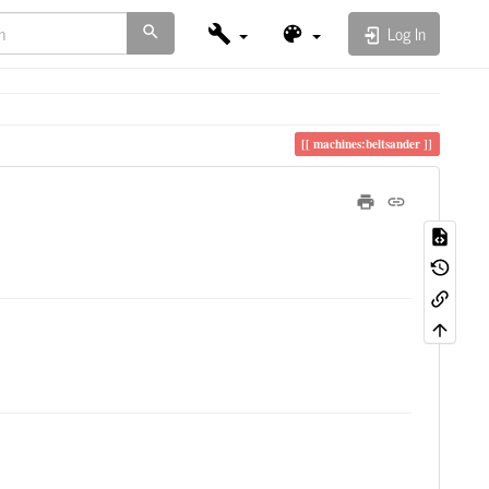
Log In
machines:beltsander